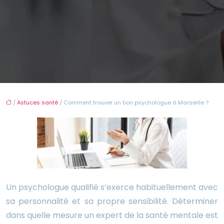
/
Astuces santé
/ Comment trouver un bon psychologue à Marseille ?
Un psychologue qualifié s’exerce habituellement avec
sa personnalité et sa propre sensibilité. Déterminer
dans quelle mesure un expert de la santé mentale est