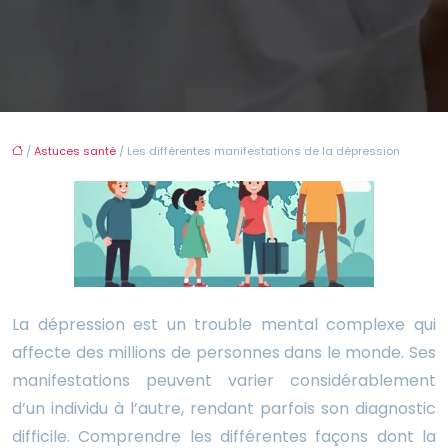
/
Astuces santé
/ Les différentes manifestations de la dépression
La dépression est un trouble mental complexe qui
affecte des millions de personnes dans le monde. Ses
manifestations peuvent varier considérablement
d’un individu à l’autre, rendant parfois son diagnostic
difficile. Comprendre les différentes façons dont la