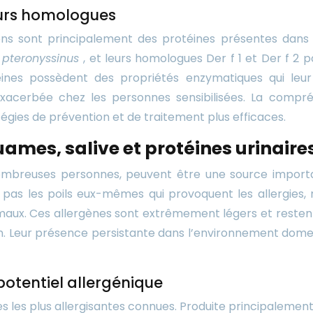
leurs homologues
ens sont principalement des protéines présentes dans l
 pteronyssinus
, et leurs homologues Der f 1 et Der f 2 
éines possèdent des propriétés enzymatiques qui le
exacerbée chez les personnes sensibilisées. La compr
égies de prévention et de traitement plus efficaces.
uames, salive et protéines urinaire
breuses personnes, peuvent être une source important
as les poils eux-mêmes qui provoquent les allergies, 
animaux. Ces allergènes sont extrêmement légers et reste
ison. Leur présence persistante dans l’environnement d
 potentiel allergénique
ines les plus allergisantes connues. Produite principalemen