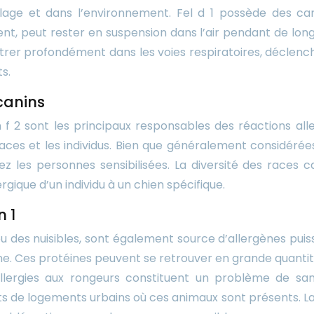
lage et dans l’environnement. Fel d 1 possède des cara
ent, peut rester en suspension dans l’air pendant de lo
trer profondément dans les voies respiratoires, déclen
s.
 canins
 f 2 sont les principaux responsables des réactions alle
aces et les individus. Bien que généralement considérée
les personnes sensibilisées. La diversité des races can
lergique d’un individu à un chien spécifique.
n 1
des nuisibles, sont également source d’allergènes puissan
ine. Ces protéines peuvent se retrouver en grande quantit
llergies aux rongeurs constituent un problème de santé
 de logements urbains où ces animaux sont présents. La p