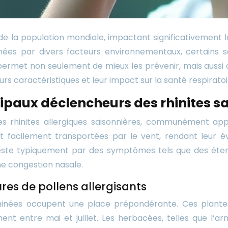
de la population mondiale, impactant significativement l
es par divers facteurs environnementaux, certains sai
rmet non seulement de mieux les prévenir, mais aussi d’
urs caractéristiques et leur impact sur la santé respiratoi
cipaux déclencheurs des rhinites s
des rhinites allergiques saisonnières, communément app
t facilement transportées par le vent, rendant leur év
anifeste typiquement par des symptômes tels que des éte
ne congestion nasale.
es de pollens allergisants
graminées occupent une place prépondérante. Ces plant
ement entre mai et juillet. Les herbacées, telles que l’