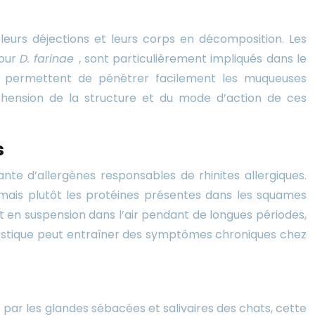
eurs déjections et leurs corps en décomposition. Les
pour
D. farinae
, sont particulièrement impliqués dans le
ur permettent de pénétrer facilement les muqueuses
éhension de la structure et du mode d’action de ces
s
e d’allergènes responsables de rhinites allergiques.
mais plutôt les protéines présentes dans les squames
nt en suspension dans l’air pendant de longues périodes,
omestique peut entraîner des symptômes chroniques chez
t par les glandes sébacées et salivaires des chats, cette