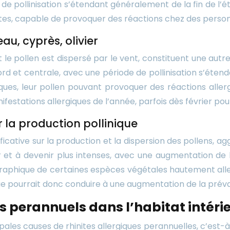
e pollinisation s’étendant généralement de la fin de l’ét
ntes, capable de provoquer des réactions chez des person
au, cyprès, olivier
t le pollen est dispersé par le vent, constituent une aut
Nord et centrale, avec une période de pollinisation s’ét
iques, leur pollen pouvant provoquer des réactions alle
estations allergiques de l’année, parfois dès février pou
la production pollinique
icative sur la production et la dispersion des pollens, a
er et à devenir plus intenses, avec une augmentation de 
graphique de certaines espèces végétales hautement aller
e pourrait donc conduire à une augmentation de la prévale
s perannuels dans l’habitat intéri
ales causes de rhinites allergiques perannuelles, c’est-