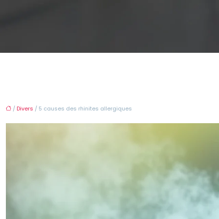
/
Divers
/ 5 causes des rhinites allergiques