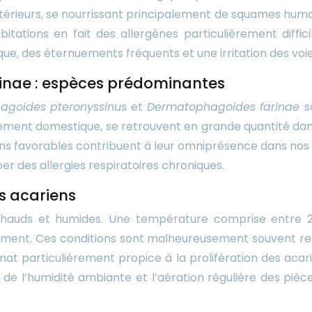
intérieurs, se nourrissant principalement de squames humai
tations en fait des allergènes particulièrement difficil
e, des éternuements fréquents et une irritation des voies
inae : espèces prédominantes
agoides pteronyssinus
et
Dermatophagoides farinae
s
ement domestique, se retrouvent en grande quantité dans 
 favorables contribuent à leur omniprésence dans nos int
er des allergies respiratoires chroniques.
es acariens
hauds et humides. Une température comprise entre 20
pement. Ces conditions sont malheureusement souvent re
climat particulièrement propice à la prolifération des aca
de l’humidité ambiante et l’aération régulière des pièce