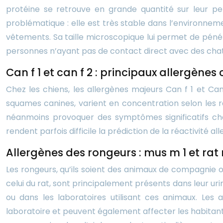
protéine se retrouve en grande quantité sur leur pe
problématique : elle est très stable dans l’environnem
vêtements. Sa taille microscopique lui permet de péné
personnes n’ayant pas de contact direct avec des chat
Can f 1 et can f 2 : principaux allergènes
Chez les chiens, les allergènes majeurs Can f 1 et Can
squames canines, varient en concentration selon les r
néanmoins provoquer des symptômes significatifs chez 
rendent parfois difficile la prédiction de la réactivité al
Allergènes des rongeurs : mus m 1 et rat 
Les rongeurs, qu’ils soient des animaux de compagnie ou 
celui du rat, sont principalement présents dans leur ur
ou dans les laboratoires utilisant ces animaux. Les a
laboratoire et peuvent également affecter les habitants