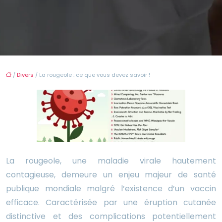
/
Divers
/ La rougeole : ce que vous devez savoir !
La rougeole, une maladie virale hautement
contagieuse, demeure un enjeu majeur de santé
publique mondiale malgré l’existence d’un vaccin
efficace. Caractérisée par une éruption cutanée
distinctive et des complications potentiellement